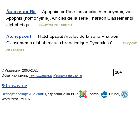
Âa-qen-en-Rê
— Apophis Ier Pour les articles homonymes, voir
Apophis (homonymie). Articles de la série Pharaon Classements
alphabétiqu …
Wikipédia en Français
Atshepsout
— Hatchepsout Articles de la série Pharaon
Classements alphabétique chronologique Dynasties 0 …
Wikipédia
en Français
© Академик, 2000-2026
18+
Обратная связь:
Техподдержка
,
Реклама на сайте
👣 Путешествия
Экспорт словарей на сайты
, сделанные на PHP,
Joomla,
Drupal,
WordPress, MODx.