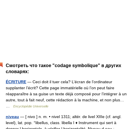
Смотреть что такое "codage symbolique" в других
словарях:
ÉCRITURE
— Ceci doit il tuer cela? L’écran de l’ordinateur
supplanter l’écrit? Cette page immatérielle où l’on peut faire
réapparaître à sa guise un texte déjà composé pour l’intégrer à un
autre, tout à fait neuf, cette rédaction à la machine, et non plus…
…
Encyclopédie Universelle
niveau
— [ nivo ] n. m. • nivel 1311; altér. de livel XIIIe (cf. angl.
level), lat. pop. °libellus, class. libella I ♦ Instrument qui sert à
donner l horizontale, à vérifier l horizontalité. Niveau d eau :