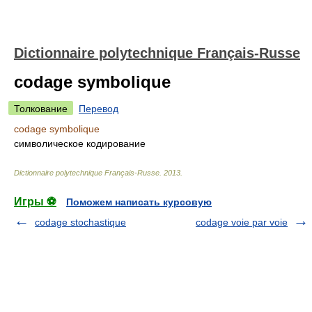
Dictionnaire polytechnique Français-Russe
codage symbolique
Толкование
Перевод
codage symbolique
символическое кодирование
Dictionnaire polytechnique Français-Russe
.
2013
.
Игры ⚽
Поможем написать курсовую
codage stochastique
codage voie par voie